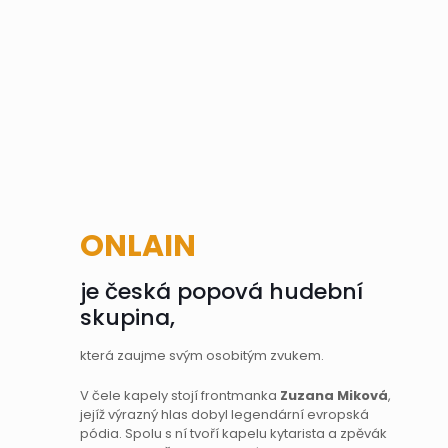
ONLAIN
je česká popová hudební
skupina,
která zaujme svým osobitým zvukem.
V čele kapely stojí frontmanka
Zuzana Miková
,
jejíž výrazný hlas dobyl legendární evropská
pódia. Spolu s ní tvoří kapelu kytarista a zpěvák