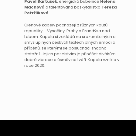
Pavel Bartušek
, energická bubenice
Helena
Machová
a talentovaná baskytaristka
Tereza
Petržilková
.
Členové kapely pocházejí z různých koutů
republiky – Vysočiny, Prahy a Brandýsa nad
Labem. Kapela si zakládá na srozumitelných a
smysluplných českých textech plných emocí a
příběhů, se kterými se posluchači snadno
ztotožní. Jejich poselstvím je přinášet divákům
dobré vibrace a úsměv na tváři. Kapela vznikla v
roce 2020.