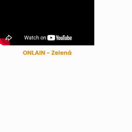
ONLAIN - Zelená
ZUZANA MIKOVÁ
ZPĚV/KLÁVESY
Zuzana je nositelkou hlasu, k
rozechvěje evropská pódia od komor
sálů až po legendární koncertní sc
Kromě energických rockových skl
tvoří i vlastní hudbu a s nadšením s