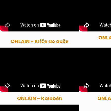
ONLA
ONLAIN - Klíče do duše
ONLAIN - Koloběh
ONLAI